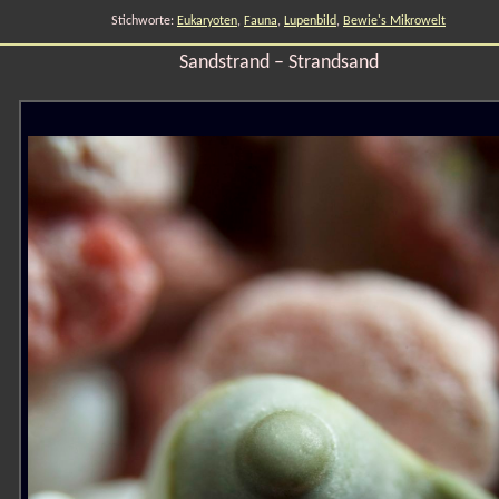
Stichworte:
Eukaryoten
,
Fauna
,
Lupenbild
,
Bewie's Mikrowelt
Sandstrand – Strandsand