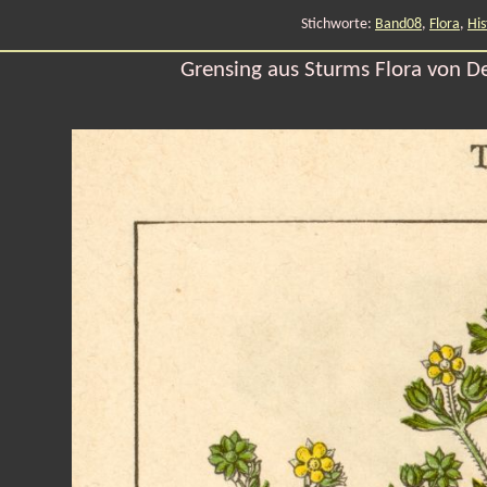
Stichworte:
Band08
,
Flora
,
His
Grensing aus Sturms Flora von D