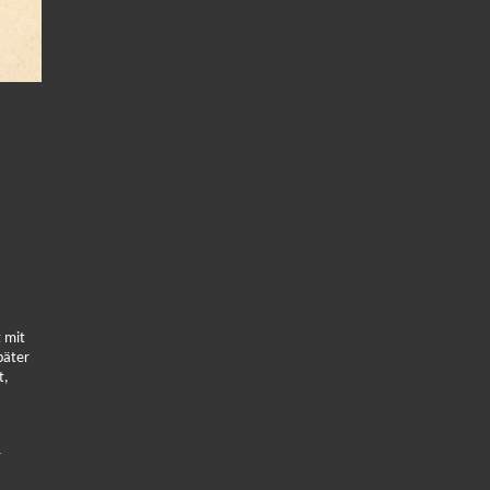
g mit
päter
t,
r