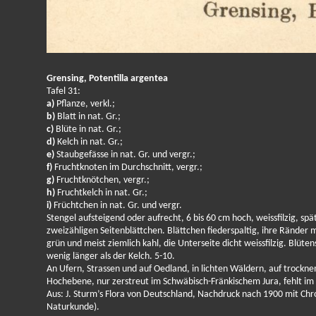
Grensing, Potentilla argentea
Tafel 31:
a)
Pflanze, verkl.;
b)
Blatt in nat. Gr.;
c)
Blüte in nat. Gr.;
d)
Kelch in nat. Gr.;
e)
Staubgefässe in nat. Gr. und vergr.;
f)
Fruchtknoten im Durchschnitt, vergr.;
g)
Fruchtknötchen, vergr.;
h)
Fruchtkelch in nat. Gr.;
i)
Früchtchen in nat. Gr. und vergr.
Stengel aufsteigend oder aufrecht, 6 bis 60 cm hoch, weissfilzig, sp
zweizähligen Seitenblättchen. Blättchen fiederspaltig, ihre Ränder 
grün und meist ziemlich kahl, die Unterseite dicht weissfilzig. Blü
wenig länger als der Kelch. 5-10.
An Ufern, Strassen und auf Oedland, in lichten Wäldern, auf trockn
Hochebene, nur zerstreut im Schwäbisch-Fränkischem Jura, fehlt im R
Aus: J. Sturm’s Flora von Deutschland, Nachdruck nach 1900 mit Chro
Naturkunde).