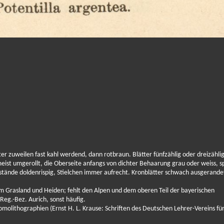
äter zuweilen fast kahl werdend, dann rotbraun. Blätter fünfzählig oder dreizähli
meist umgerollt, die Oberseite anfangs von dichter Behaarung grau oder weiss, s
tenstände doldenrispig, Stielchen immer aufrecht. Kronblätter schwach ausgerande
em Grasland und Heiden; fehlt den Alpen und dem oberen Teil der bayerischen
eg.-Bez. Aurich, sonst häufig.
molithographien (Ernst H. L. Krause: Schriften des Deutschen Lehrer-Vereins fü