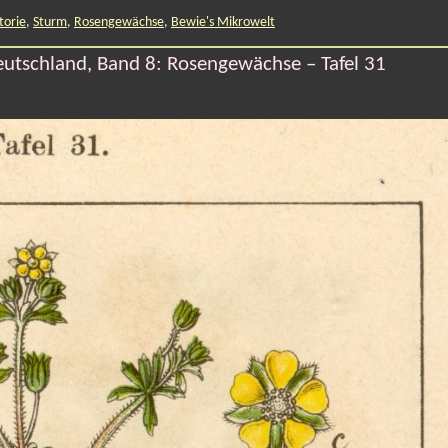
torie
,
Sturm
,
Rosengewächse
,
Bewie's Mikrowelt
eutschland, Band 8: Rosengewächse – Tafel 31