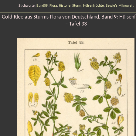
Stichworte:
Band09
,
Flora
,
Historie
,
Sturm
,
Hülsenfrüchte
,
Bewie's Mikrowelt
Gold-Klee aus Sturms Flora von Deutschland, Band 9: Hülsen
– Tafel 33