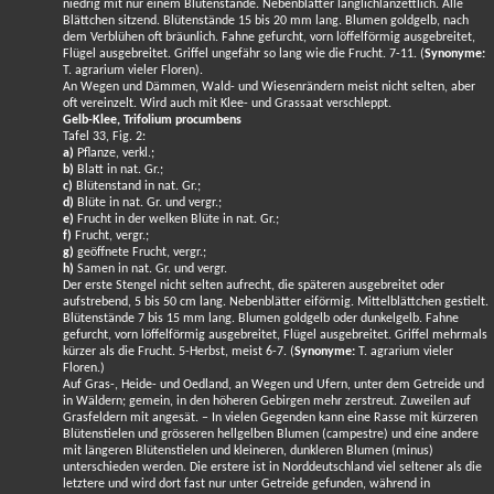
niedrig mit nur einem Blütenstande. Nebenblätter länglichlanzettlich. Alle
Blättchen sitzend. Blütenstände 15 bis 20 mm lang. Blumen goldgelb, nach
dem Verblühen oft bräunlich. Fahne gefurcht, vorn löffelförmig ausgebreitet,
Flügel ausgebreitet. Griffel ungefähr so lang wie die Frucht. 7-11. (
Synonyme:
T. agrarium vieler Floren).
An Wegen und Dämmen, Wald- und Wiesenrändern meist nicht selten, aber
oft vereinzelt. Wird auch mit Klee- und Grassaat verschleppt.
Gelb-Klee, Trifolium procumbens
Tafel 33, Fig. 2:
a)
Pflanze, verkl.;
b)
Blatt in nat. Gr.;
c)
Blütenstand in nat. Gr.;
d)
Blüte in nat. Gr. und vergr.;
e)
Frucht in der welken Blüte in nat. Gr.;
f)
Frucht, vergr.;
g)
geöffnete Frucht, vergr.;
h)
Samen in nat. Gr. und vergr.
Der erste Stengel nicht selten aufrecht, die späteren ausgebreitet oder
aufstrebend, 5 bis 50 cm lang. Nebenblätter eiförmig. Mittelblättchen gestielt.
Blütenstände 7 bis 15 mm lang. Blumen goldgelb oder dunkelgelb. Fahne
gefurcht, vorn löffelförmig ausgebreitet, Flügel ausgebreitet. Griffel mehrmals
kürzer als die Frucht. 5-Herbst, meist 6-7. (
Synonyme:
T. agrarium vieler
Floren.)
Auf Gras-, Heide- und Oedland, an Wegen und Ufern, unter dem Getreide und
in Wäldern; gemein, in den höheren Gebirgen mehr zerstreut. Zuweilen auf
Grasfeldern mit angesät. – In vielen Gegenden kann eine Rasse mit kürzeren
Blütenstielen und grösseren hellgelben Blumen (campestre) und eine andere
mit längeren Blütenstielen und kleineren, dunkleren Blumen (minus)
unterschieden werden. Die erstere ist in Norddeutschland viel seltener als die
letztere und wird dort fast nur unter Getreide gefunden, während in