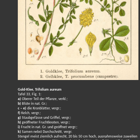
Gold-Klee, Trifolium aureum
Tafel 33, Fig. 1:
a)
Oberer Teil der Pflanze, verkl.;
b)
Blüte in nat. Gr.;
c – e)
die Kronblätter, vergr.;
f)
Kelch, vergr.;
g)
Staubgefässe und Griffel, vergr.;
h)
geöffneter Fruchtknoten, vergr.;
i)
Frucht in nat. Gr. und geöffnet vergr.;
k)
Samen nebst Durchschnitt, vergr.
Stengel meist ziemlich aufrecht, 20 bis 50 cm hoch, ausnahmsweise zuweilen