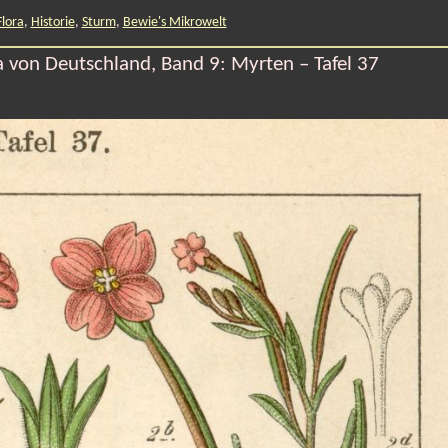
Flora
,
Historie
,
Sturm
,
Bewie's Mikrowelt
 von Deutschland, Band 9: Myrten – Tafel 37