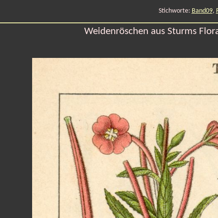
Stichworte:
Band09
,
Weidenröschen aus Sturms Flora