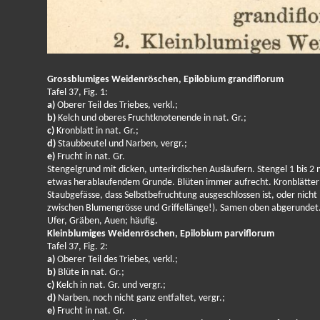
Grossblumiges Weidenröschen, Epilobium grandiflorum
Tafel 37, Fig. 1:
a)
Oberer Teil des Triebes, verkl.;
b)
Kelch und oberes Fruchtknotenende in nat. Gr.;
c)
Kronblatt in nat. Gr.;
d)
Staubbeutel und Narben, vergr.;
e)
Frucht in nat. Gr.
Stengelgrund mit dicken, unterirdischen Ausläufern. Stengel 1 bis 2
etwas herablaufendem Grunde. Blüten immer aufrecht. Kronblätter 12 
Staubgefässe, dass Selbstbefruchtung ausgeschlossen ist, oder nicht 
zwischen Blumengrösse und Griffellänge!). Samen oben abgerundet
Ufer, Gräben, Auen; häufig.
Kleinblumiges Weidenröschen, Epilobium parviflorum
Tafel 37, Fig. 2:
a)
Oberer Teil des Triebes, verkl.;
b)
Blüte in nat. Gr.;
c)
Kelch in nat. Gr. und vergr.;
d)
Narben, noch nicht ganz entfaltet, vergr.;
e)
Frucht in nat. Gr.