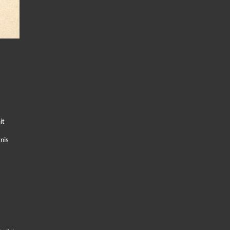
it
nis