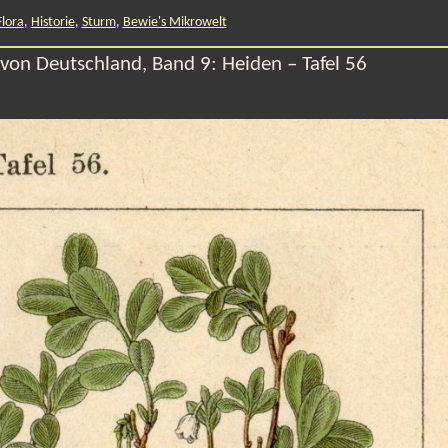
Flora
,
Historie
,
Sturm
,
Bewie's Mikrowelt
von Deutschland, Band 9: Heiden – Tafel 56