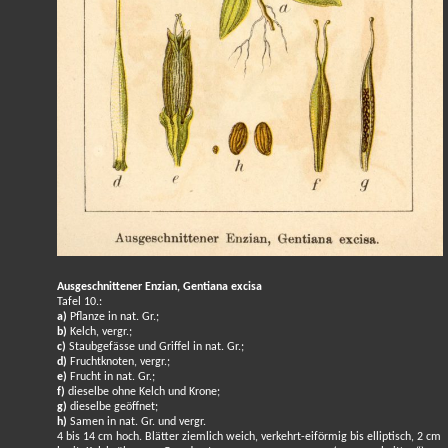
Ausgeschnittener Enzian, Gentiana excisa
Tafel 10.:
a)
Pflanze in nat. Gr.;
b)
Kelch, vergr.;
c)
Staubgefässe und Griffel in nat. Gr.;
d)
Fruchtknoten, vergr.;
e)
Frucht in nat. Gr.;
f)
dieselbe ohne Kelch und Krone;
g)
dieselbe geöffnet;
h)
Samen in nat. Gr. und vergr.
4 bis 14 cm hoch. Blätter ziemlich weich, verkehrt-eiförmig bis elliptisch, 2 cm