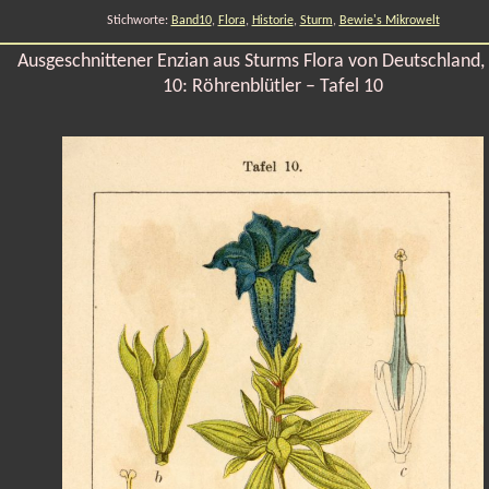
Stichworte:
Band10
,
Flora
,
Historie
,
Sturm
,
Bewie's Mikrowelt
Ausgeschnittener Enzian aus Sturms Flora von Deutschland,
10: Röhrenblütler – Tafel 10