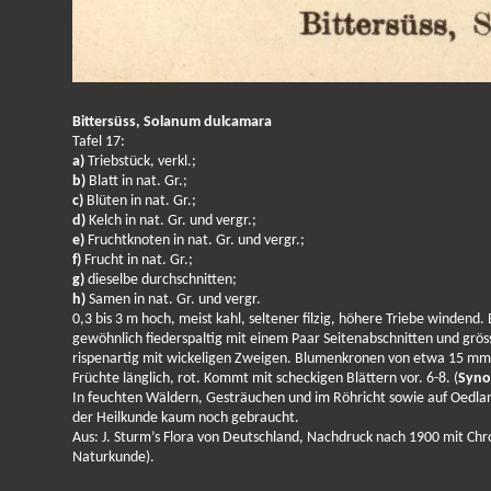
Bittersüss, Solanum dulcamara
Tafel 17:
a)
Triebstück, verkl.;
b)
Blatt in nat. Gr.;
c)
Blüten in nat. Gr.;
d)
Kelch in nat. Gr. und vergr.;
e)
Fruchtknoten in nat. Gr. und vergr.;
f)
Frucht in nat. Gr.;
g)
dieselbe durchschnitten;
h)
Samen in nat. Gr. und vergr.
0,3 bis 3 m hoch, meist kahl, seltener filzig, höhere Triebe windend. 
gewöhnlich fiederspaltig mit einem Paar Seitenabschnitten und grös
rispenartig mit wickeligen Zweigen. Blumenkronen von etwa 15 mm D
Früchte länglich, rot. Kommt mit scheckigen Blättern vor. 6-8. (
Syno
In feuchten Wäldern, Gesträuchen und im Röhricht sowie auf Oedland a
der Heilkunde kaum noch gebraucht.
Aus: J. Sturm’s Flora von Deutschland, Nachdruck nach 1900 mit Chro
Naturkunde).