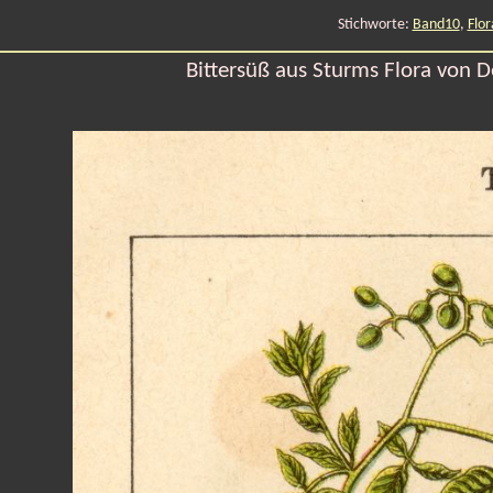
Stichworte:
Band10
,
Flor
Bittersüß aus Sturms Flora von D