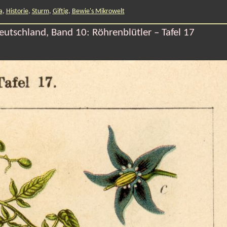
a
,
Historie
,
Sturm
,
Giftig
,
Bewie's Mikrowelt
eutschland, Band 10: Röhrenblütler – Tafel 17