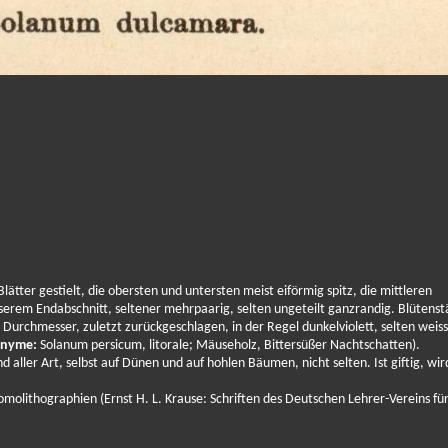
Blätter gestielt, die obersten und untersten meist eiförmig spitz, die mittleren
serem Endabschnitt, seltener mehrpaarig, selten ungeteilt ganzrandig. Blütens
urchmesser, zuletzt zurückgeschlagen, in der Regel dunkelviolett, selten weiss
nyme:
Solanum persicum, litorale; Mäuseholz, Bittersüßer Nachtschatten).
ller Art, selbst auf Dünen und auf hohlen Bäumen, nicht selten. Ist giftig, wir
molithographien (Ernst H. L. Krause: Schriften des Deutschen Lehrer-Vereins fü