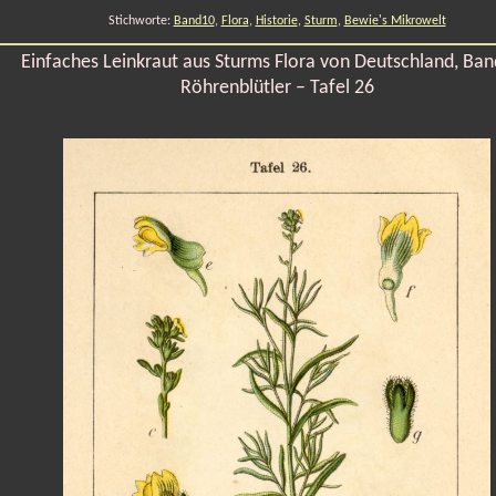
Stichworte:
Band10
,
Flora
,
Historie
,
Sturm
,
Bewie's Mikrowelt
Einfaches Leinkraut aus Sturms Flora von Deutschland, Ban
Röhrenblütler – Tafel 26