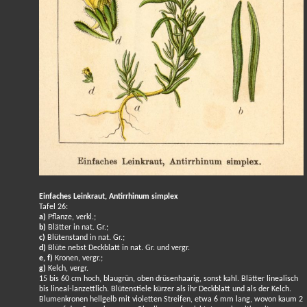
Einfaches Leinkraut, Antirrhinum simplex
Tafel 26:
a)
Pflanze, verkl.;
b)
Blätter in nat. Gr.;
c)
Blütenstand in nat. Gr.;
d)
Blüte nebst Deckblatt in nat. Gr. und vergr.
e, f)
Kronen, vergr.;
g)
Kelch, vergr.
15 bis 60 cm hoch, blaugrün, oben drüsenhaarig, sonst kahl. Blätter linealisch
bis lineal-lanzettlich. Blütenstiele kürzer als ihr Deckblatt und als der Kelch.
Blumenkronen hellgelb mit violetten Streifen, etwa 6 mm lang, wovon kaum 2