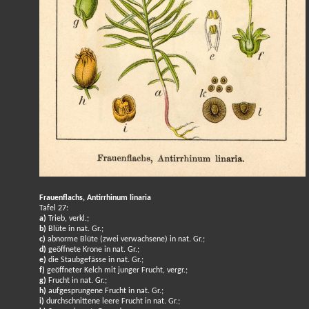
Frauenflachs, Antirrhinum linaria
Tafel 27:
a)
Trieb, verkl.;
b)
Blüte in nat. Gr.;
c)
abnorme Blüte (zwei verwachsene) in nat. Gr.;
d)
geöffnete Krone in nat. Gr.;
e)
die Staubgefässe in nat. Gr.;
f)
geöffneter Kelch mit junger Frucht, vergr.;
g)
Frucht in nat. Gr.;
h)
aufgesprungene Frucht in nat. Gr.;
i)
durchschnittene leere Frucht in nat. Gr.;