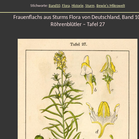
Stichworte:
Band10
,
Flora
,
Historie
,
Sturm
,
Bewie's Mikrowelt
Frauenflachs aus Sturms Flora von Deutschland, Band 1
Röhrenblütler – Tafel 27