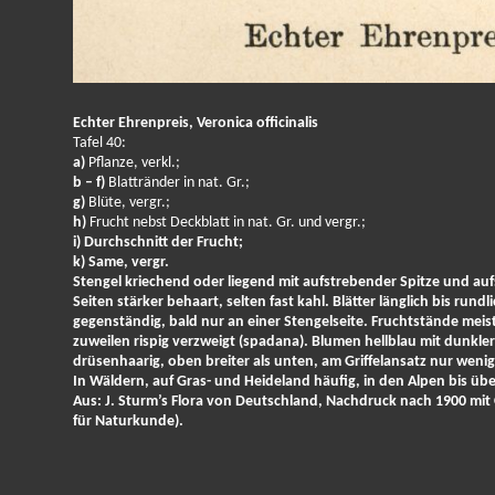
Echter Ehrenpreis, Veronica officinalis
Tafel 40:
a)
Pflanze, verkl.;
b – f)
Blattränder in nat. Gr.;
g)
Blüte, vergr.;
h)
Frucht nebst Deckblatt in nat. Gr. und vergr.;
i) Durchschnitt der Frucht;
k)
Same, vergr.
Stengel kriechend oder liegend mit aufstrebender Spitze und auf
Seiten stärker behaart, selten fast kahl. Blätter länglich bis run
gegenständig, bald nur an einer Stengelseite. Fruchtstände mei
zuweilen rispig verzweigt (spadana). Blumen hellblau mit dunkler
drüsenhaarig, oben breiter als unten, am Griffelansatz nur weni
In Wäldern, auf Gras- und Heideland häufig, in den Alpen bis üb
Aus: J. Sturm’s Flora von Deutschland, Nachdruck nach 1900 mit 
für Naturkunde).