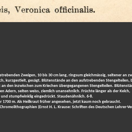
strebenden Zweigen, 10 bis 30 cm lang, ringsum gleichmässig, seltener an zw
dlich, kurzgestielt, gesägt. Blütenstände an den aufstrebenden Stengelteilen, 
st an den inzwischen zum Kriechen übergegangenen Stengelteilen. Blütenst
en Adern, selten weiss, ziemlich unansehnlich. Früchte länger als der Kelch,
g und stumpfwinklig eingedrückt. Staudenähnlich. 6-8.
er 1700 m. Als Heilkraut früher angesehen, jetzt kaum noch gebraucht.
Chromolithographien (Ernst H. L. Krause: Schriften des Deutschen Lehrer-Ve