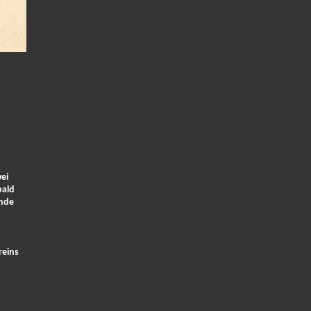
ei
bald
ände
reins