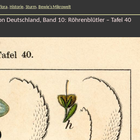
Flora
,
Historie
,
Sturm
,
Bewie's Mikrowelt
on Deutschland, Band 10: Röhrenblütler – Tafel 40