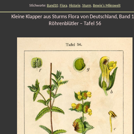
Stichworte:
Band10
,
Flora
,
Historie
,
Sturm
,
Bewie's Mikrowelt
Kleine Klapper aus Sturms Flora von Deutschland, Band 1
Röhrenblütler – Tafel 56