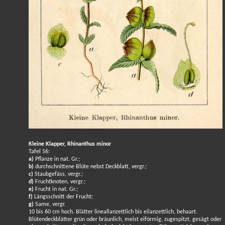
Kleine Klapper, Rhinanthus minor
Tafel 56:
a)
Pflanze in nat. Gr.;
b)
durchschnittene Blüte nebst Deckblatt, vergr.;
c)
Staubgefäss, vergr.;
d)
Fruchtknoten, vergr.;
e)
Frucht in nat. Gr.;
f)
Längsschnitt der Frucht;
g)
Same, vergr.
10 bis 60 cm hoch. Blätter lineallanzettlich bis eilanzettlich, behaart.
Blütendeckblätter grün oder bräunlich, meist eiförmig, zugespitzt, gesägt oder