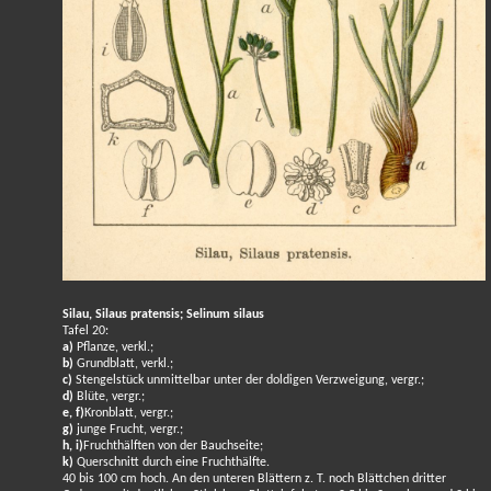
Silau, Silaus pratensis; Selinum silaus
Tafel 20:
a)
Pflanze, verkl.;
b)
Grundblatt, verkl.;
c)
Stengelstück unmittelbar unter der doldigen Verzweigung, vergr.;
d)
Blüte, vergr.;
e, f)
Kronblatt, vergr.;
g)
junge Frucht, vergr.;
h, i)
Fruchthälften von der Bauchseite;
k)
Querschnitt durch eine Fruchthälfte.
40 bis 100 cm hoch. An den unteren Blättern z. T. noch Blättchen dritter