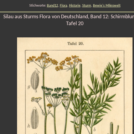
Stichworte:
Band12
,
Flora
,
Historie
,
Sturm
,
Bewie's Mikrowelt
Silau aus Sturms Flora von Deutschland, Band 12: Schirmblu
Tafel 20