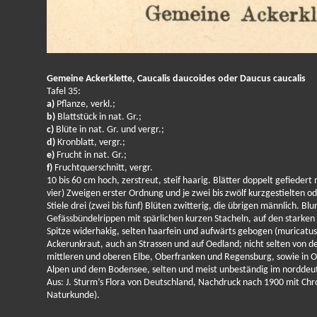
Gemeine Ackerklette, Caucalis daucoides oder Daucus caucalis
Tafel 35:
a)
Pflanze, verkl.;
b)
Blattstück in nat. Gr.;
c)
Blüte in nat. Gr. und vergr.;
d)
Kronblatt, vergr.;
e)
Frucht in nat. Gr.;
f)
Fruchtquerschnitt, vergr.
10 bis 60 cm hoch, zerstreut, steif haarig. Blätter doppelt gefiedert
vier) Zweigen erster Ordnung und je zwei bis zwölf kurzgestielten 
Stiele drei (zwei bis fünf) Blüten zwitterig, die übrigen männlich. B
Gefässbündelrippen mit spärlichen kurzen Stacheln, auf den starken
Spitze widerhakig, selten haarfein und aufwärts gebogen (muricatus) s
Ackerunkraut, auch an Strassen und auf Oedland; nicht selten von d
mittleren und oberen Elbe, Oberfranken und Regensburg, sowie in Ob
Alpen und dem Bodensee, selten und meist unbeständig im norddeuts
Aus: J. Sturm’s Flora von Deutschland, Nachdruck nach 1900 mit Chro
Naturkunde).