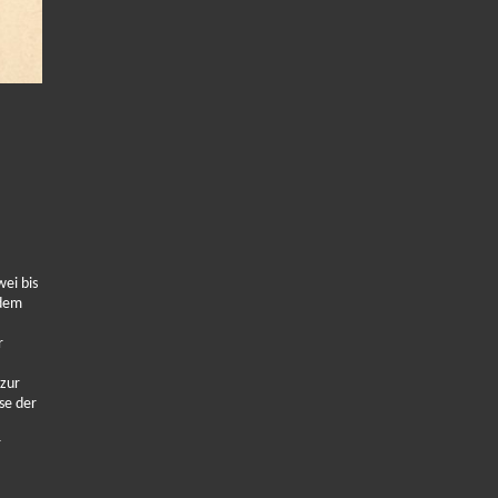
wei bis
edem
r
 zur
se der
r