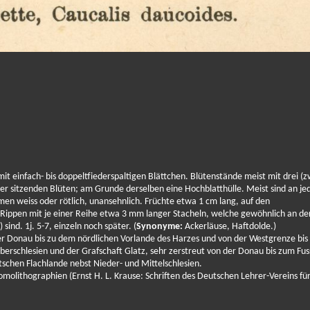
 mit einfach- bis doppeltfiederspaltigen Blättchen. Blütenstände meist mit drei (z
oder sitzenden Blüten; am Grunde derselben eine Hochblatthülle. Meist sind an j
lumen weiss oder rötlich, unansehnlich. Früchte etwa 1 cm lang, auf den
 Rippen mit je einer Reihe etwa 3 mm langer Stacheln, welche gewöhnlich an de
ind. 1j. 5-7, einzeln noch später. (
Synonyme:
Ackerläuse, Haftdolde.)
er Donau bis zu dem nördlichen Vorlande des Harzes und von der Westgrenze bis
erschlesien und der Grafschaft Glatz, sehr zerstreut von der Donau bis zum Fus
chen Flachlande nebst Nieder- und Mittelschlesien.
molithographien (Ernst H. L. Krause: Schriften des Deutschen Lehrer-Vereins fü