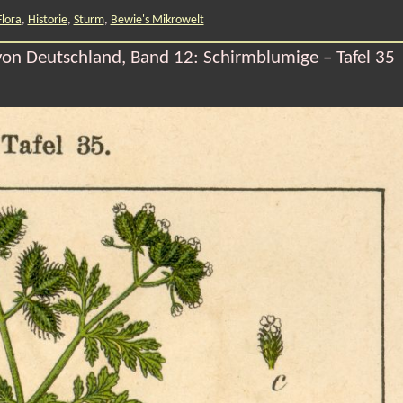
Flora
,
Historie
,
Sturm
,
Bewie's Mikrowelt
von Deutschland, Band 12: Schirmblumige – Tafel 35