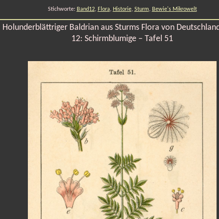
Stichworte:
Band12
,
Flora
,
Historie
,
Sturm
,
Bewie's Mikrowelt
Holunderblättriger Baldrian aus Sturms Flora von Deutschlan
12: Schirmblumige – Tafel 51