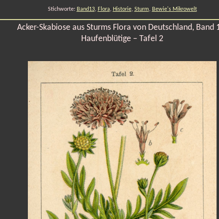
Stichworte:
Band13
,
Flora
,
Historie
,
Sturm
,
Bewie's Mikrowelt
Acker-Skabiose aus Sturms Flora von Deutschland, Band 
Haufenblütige – Tafel 2