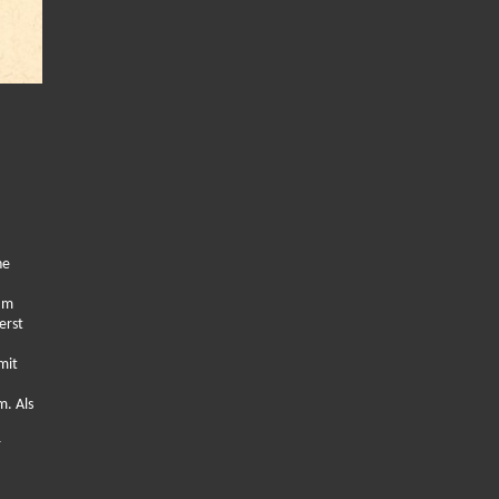
ne
 am
erst
mit
m. Als
r