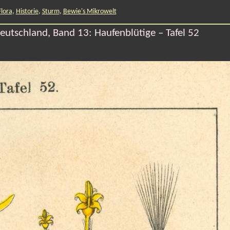
Flora
,
Historie
,
Sturm
,
Bewie's Mikrowelt
Deutschland, Band 13: Haufenblütige – Tafel 52