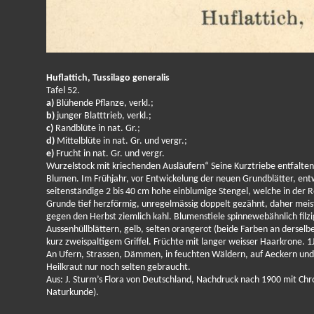
Huflattich, Tussilago generalis
Tafel 52.
a)
Blühende Pflanze, verkl.;
b)
junger Blatttrieb, verkl.;
c)
Randblüte in nat. Gr.;
d)
Mittelblüte in nat. Gr. und vergr.;
e)
Frucht in nat. Gr. und vergr.
Wurzelstock mit kriechenden Ausläufern“ Seine Kurztriebe entfalten 
Blumen. Im Frühjahr, vor Entwickelung der neuen Grundblätter, entw
seitenständige 2 bis 40 cm hohe einblumige Stengel, welche in der R
Grunde tief herzförmig, unregelmässig doppelt gezähnt, daher meist 
gegen den Herbst ziemlich kahl. Blumenstiele spinnewebähnlich filzi
Aussenhüllblättern, gelb, selten orangerot (beide Farben an dersel
kurz zweispaltigem Griffel. Früchte mit langer weisser Haarkrone. 1J.
An Ufern, Strassen, Dämmen, in feuchten Wäldern, auf Aeckern und 
Heilkraut nur noch selten gebraucht.
Aus: J. Sturm’s Flora von Deutschland, Nachdruck nach 1900 mit Chro
Naturkunde).