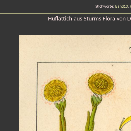
Stichworte:
Band13
,
Huflattich aus Sturms Flora von 