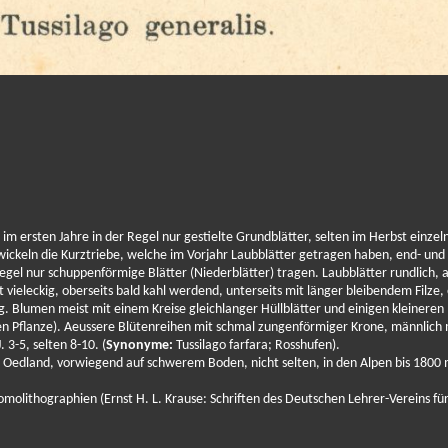
im ersten Jahre in der Regel nur gestielte Grundblätter, selten im Herbst einzel
ickeln die Kurztriebe, welche im Vorjahr Laubblätter getragen haben, end- und
egel nur schuppenförmige Blätter (Niederblätter) tragen. Laubblätter rundlich,
vieleckig, oberseits bald kahl werdend, unterseits mit länger bleibendem Filze, 
g. Blumen meist mit einem Kreise gleichlanger Hüllblätter und einigen kleineren
ben Pflanze). Aeussere Blütenreihen mit schmal zungenförmiger Krone, männlich 
 3-5, selten 8-10. (
Synonyme:
Tussilago farfara; Rosshufen).
Oedland, vorwiegend auf schwerem Boden, nicht selten, in den Alpen bis 1800 
molithographien (Ernst H. L. Krause: Schriften des Deutschen Lehrer-Vereins fü