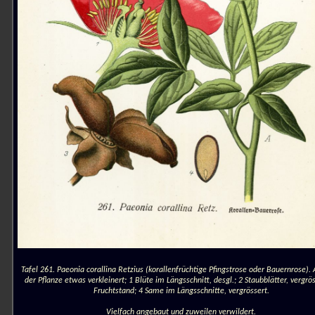
Tafel 261. Paeonia corallina Retzius (korallenfrüchtige Pfingstrose oder Bauernrose). 
der Pflanze etwas verkleinert; 1 Blüte im Längsschnitt, desgl.; 2 Staubblätter, vergrös
Fruchtstand; 4 Same im Längsschnitte, vergrössert.
Vielfach angebaut und zuweilen verwildert.