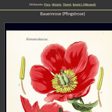
Stichworte:
Flora
,
Historie
,
Thomé
,
Bewie's Mikrowelt
Bauernrose (Pfingstrose)