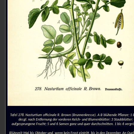
Tafel 278. Nasturtium officinale R. Brown (Brunnenkresse). A B blühende Pflanze; 1 B
desgl. nach Entfernung der vorderen Kelch- und Blumenblätter; 3 Staubblätter;
aufgesprungene Frucht; 5 und 6 Samen ganz und quer durchschnitten. 1 bis 6 vergrö
Blütezeit Mai bis Oktober und, wenn kein Frost eintritt, bis in den Dezember. An Que