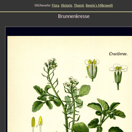
Stichworte:
Flora
,
Historie
,
Thomé
,
Bewie's Mikrowelt
Brunnenkresse