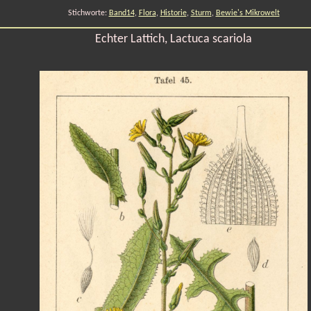
Stichworte:
Band14
,
Flora
,
Historie
,
Sturm
,
Bewie's Mikrowelt
Echter Lattich, Lactuca scariola