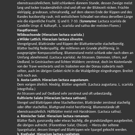
ebenstraussähnlichem, bald schlankem dünnem Stande, dessen Zweige meist
lang und locker traubenähnlich sind und oft vor der Blütezeit nicken. Früchte
vielrippig, graubraun, schmalrandig, auf dem oberen Ende der Rippen und des
Randes kurzborstig-rauh, mit weisslichem Schnabel von etwa derselben Länge
wie die eigentliche Frucht. 1j und 0. 7-10. (
Synonyme:
Lactuca scariola de
Candolle Urspr. d. Kulturpfl., L. scariola und sativa der meisten Floren.)
Hauptformen:
Wildwachsende (Hieracium lactuca scariola.)
a.Wilder Lattich. Hieracium lactuca silvestre.
Stengelgrund, Blattränder und Rippen der Blattunterseite stachelborstig.
Blätter buchtig fiederspaltig, die mittleren am Grunde pfeilförmig, in
ausgeprägter Kompassstellung. Blumenstand meist schlank oder nach oben an
Umfang abnehmend. (Lactuca scariola). An Strassen, Dämmen, Ufern, auf
Oedland, in Gesträuchen und lichten Wäldern; zerstreut, doch im Küstenlande
von der Trave westwärts und im Südosten von der Donau südwärts noch
selten, auch im übrigen Gebiet nicht in die Waldgebirge eingedrungen. Breitet
sich noch aus.
b. Aosta-Lattich. Hieracium lactuca augustanum.
Dem vorigen ähnlich. Niedrig, Blätter ungeteilt. (Lactuca augustana, L. scariola
integrifolia.)
An Strassen und auf Oedland sehr zerstreut und oft unbeständig.
Kultivierte Salate (Hieracium lactuca sativum).
Stengel und Blattrippen ohne Stachelborsten, Blattränder zerstreut stachelig
oder öfter stachellos, Blattgrund meist herzförmig. Blumenstände oft
ebenstraussähnlich. Hüllblätter meist mit Harzdrüsen. (Lactuca sativa).
a. Römischer Salat. Hieracium lactuca romanum.
Blätter flach, ganzrandig oder etwas buchtig, die grundständigen ausgebreitet,
die übrigen aufrecht. (Florentiner Salat, Chicon). – Hierzu der seltene
Spargelsalat, dessen Stengel und Blattrippen wie Spargel gekocht werden.
b. Kopfsalat. Hieracium lactuca capitatum.