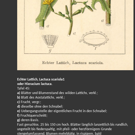
Echter Lattich, Lactuca scariola1
oder Hieracium lactuca.
Tafel 45:
a)
Blätter und Blumenstand des wilden Lattichs, verkl.;
b)
Blatt des Aostalattichs, verkl.;
c)
Frucht, vergr.;
d)
dieselbe ohne den Schnabel;
e)
Uebergangsstelle der eigentlichen Frucht in den Schnabel;
f)
Fruchtquerschnitt;
g)
deren Basis.
Fast geruchlos. 25 bis 150 cm hoch. Blätter länglich lanzettlich bis rundlich,
ungeteilt bis fiederspaltig, mit pfeil- oder herzförmigem Grunde
stengelumfassend. Blumen mehrblütig, in rispigem, bald