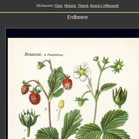
Stichworte:
Flora
,
Historie
,
Thomé
,
Bewie's Mikrowelt
Erdbeere