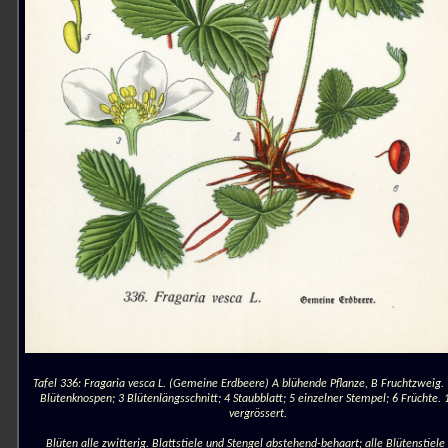
Tafel 336: Fragaria vesca L. (Gemeine Erdbeere) A blühende Pflanze, B Fruchtzweig. 
Blütenknospen; 3 Blütenlängsschnitt; 4 Staubblatt; 5 einzelner Stempel; 6 Früchte. 1
vergrössert.
Blüten alle zwitterig. Blattstiele und Stengel abstehend-behaart; alle Blütenstiele