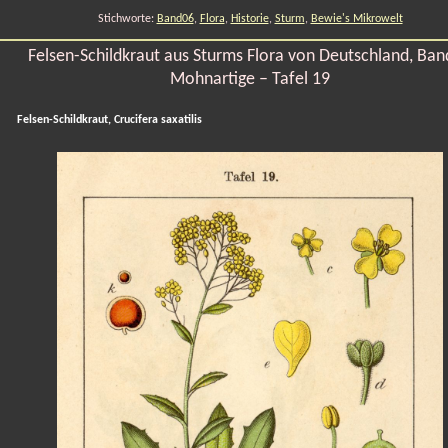
Stichworte:
Band06
,
Flora
,
Historie
,
Sturm
,
Bewie's Mikrowelt
Felsen-Schildkraut aus Sturms Flora von Deutschland, Ban
Mohnartige – Tafel 19
Felsen-Schildkraut, Crucifera saxatilis