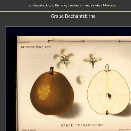
Stichworte:
Flora
,
Historie
,
Lauche
,
Birnen
,
Bewie's Mikrowelt
Graue Dechantsbirne