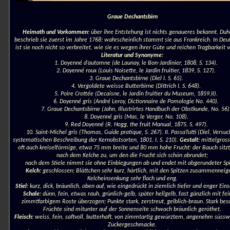
Graue Dechantsbirn
Heimath und Vorkommen:
über ihre Entstehung ist nichts genaueres bekannt. Du
beschrieb sie zuerst im Jahre 1768; wahrscheinlich stammt sie aus Frankreich. In Deu
ist sie noch nicht so verbreitet, wie sie es wegen ihrer Güte und reichen Tragbarkeit v
Literatur und Synonyme:
1. Doyenné d’automne (de Launay, le Bon-Jardinier, 1808, S. 134).
2. Doyenné roux (Louis Noisette, le Jardin fruitier, 1839, S. 127).
3. Graue Dechantsbirne (Diel I. S. 65).
4. Vergoldete weisse Butterbirne (Dittrich I. S. 648).
5. Poire Crottée (Decaisne, le Jardin fruitier du Museum, 1859,II).
6. Doyenné gris (André Leroy, Dictionnaire de Pomologie No. 440).
7. Graue Dechantsbirne (Jahn, Illustrirtes Handbuch der Obstkunde, No. 56)
8. Doyenné gris (Mas, le Verger, No. 108).
9. Red Doyenné (R. Hogg, the fruit Manual, 1875. S. 497).
10. Saint-Michel gris (Thomas, Guide pratique, S. 267). II. PassaTutti (Diel, Versuc
systematischen Beschreibung der Kernobstsorten, 1801. I. S. 210).
Gestalt:
mittelgross
oft auch kreiselförmige, etwa 75 mm breite und 80 mm hohe Frucht: der Bauch sitz
nach dem Kelche zu, um den die Frucht sich schön abrundet;
nach dem Stiele nimmt sie ohne Einbiegungen ab und endet mit abgerundeter Spi
Kelch:
geschlossen; Blättchen sehr kurz, härtlich, mit den Spitzen zusammenneig
Kelcheinsenkung sehr flach und eng.
Stiel:
kurz, dick, bräunlich, oben auf, wie eingedrückt in ziemlich tiefer und enger Ein
Schale:
dünn, fein, etwas rauh, grünlich-gelb, später hellgelb, fast gänzlich mit fe
zimmtfarbigem Roste überzogen; Punkte stark, zerstreut, gelblich-braun. Stark be
Früchte sind mitunter auf der Sonnenseite schwach bräunlich geröthet.
Fleisch:
weiss, fein, saftvoll, butterhaft, von zimmtartig gewürztem, angenehm süss
Zuckergeschmacke.