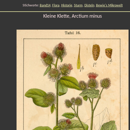
Stichworte:
Band14
,
Flora
,
Historie
,
Sturm
,
Disteln
,
Bewie's Mikrowelt
Kleine Klette, Arctium minus