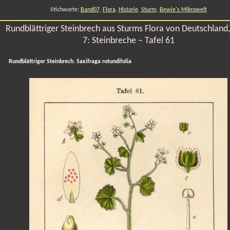
Stichworte:
Band07
,
Flora
,
Historie
,
Sturm
,
Bewie's Mikrowelt
Rundblättriger Steinbrech aus Sturms Flora von Deutschland
7: Steinbreche – Tafel 61
Rundblättriger Steinbrech. Saxifraga rotundifolia