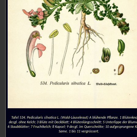
Tafel 534. Pedicularis silvatica L. (Wald-Läusekraut) A blühende Pflanze. 1 Blütenkn
desgl. ohne Kelch; 3 Blüte mit Deckblatt; 4 Blütenlängsschnitt; 5 Unterlippe der Blum
6 Staubblätter; 7 Fruchtkelch; 8 Kapsel; 9 desgl. im Querschnitte; 10 aufgesprungene K
Same. 1 bis 11 vergrössert.