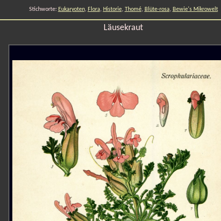
Stichworte:
Eukaryoten
,
Flora
,
Historie
,
Thomé
,
Blüte-rosa
,
Bewie's Mikrowelt
Läusekraut