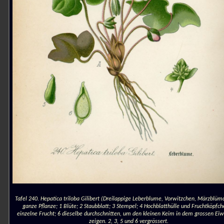
Tafel 240. Hepatica triloba Gilibert (Dreilappige Leberblume, Vorwitzchen, Märzblüm
ganze Pflanze; 1 Blüte; 2 Staubblatt; 3 Stempel; 4 Hochblatthülle und Fruchtköpfch
einzelne Frucht; 6 dieselbe durchschnitten, um den kleinen Keim in dem grossen Eiw
zeigen. 2, 3, 5 und 6 vergrössert.