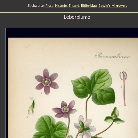
Stichworte:
Flora
,
Historie
,
Thomé
,
Blüte-blau
,
Bewie's Mikrowelt
Leberblume