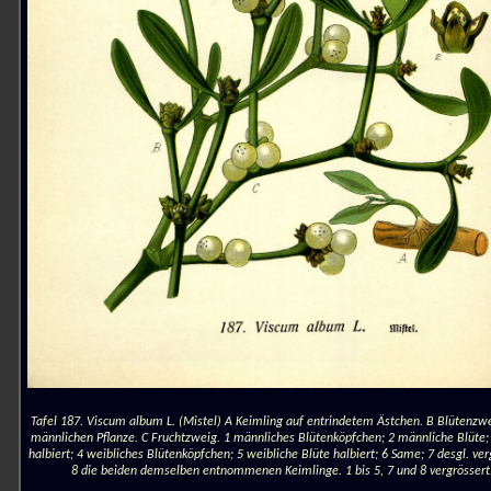
Tafel 187. Viscum album L. (Mistel) A Keimling auf entrindetem Ästchen. B Blütenzwe
männlichen Pflanze. C Fruchtzweig. 1 männliches Blütenköpfchen; 2 männliche Blüte; 
halbiert; 4 weibliches Blütenköpfchen; 5 weibliche Blüte halbiert; 6 Same; 7 desgl. ver
8 die beiden demselben entnommenen Keimlinge. 1 bis 5, 7 und 8 vergrössert