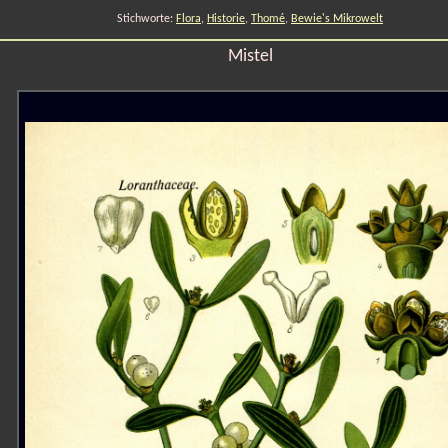
Stichworte:
Flora
,
Historie
,
Thomé
,
Bewie's Mikrowelt
Mistel