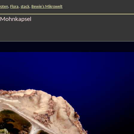
yoten
,
Flora
,
stack
,
Bewie's Mikrowelt
Mohnkapsel