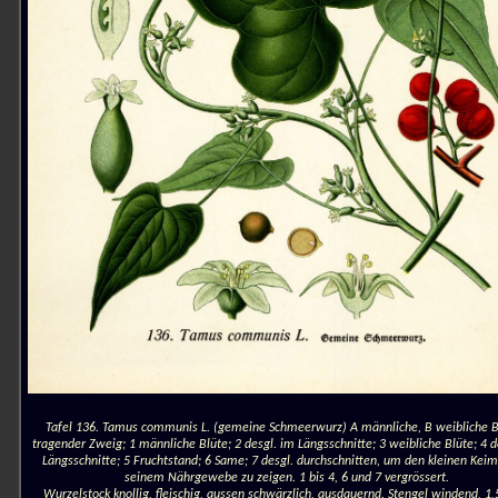
Tafel 136. Tamus communis L. (gemeine Schmeerwurz) A männliche, B weibliche 
tragender Zweig; 1 männliche Blüte; 2 desgl. im Längsschnitte; 3 weibliche Blüte; 4 d
Längsschnitte; 5 Fruchtstand; 6 Same; 7 desgl. durchschnitten, um den kleinen Keim
seinem Nährgewebe zu zeigen. 1 bis 4, 6 und 7 vergrössert.
Wurzelstock knollig, fleischig, aussen schwärzlich, ausdauernd. Stengel windend, 1,5