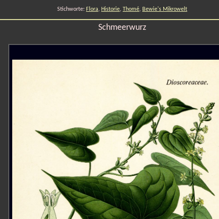
Stichworte:
Flora
,
Historie
,
Thomé
,
Bewie's Mikrowelt
Schmeerwurz