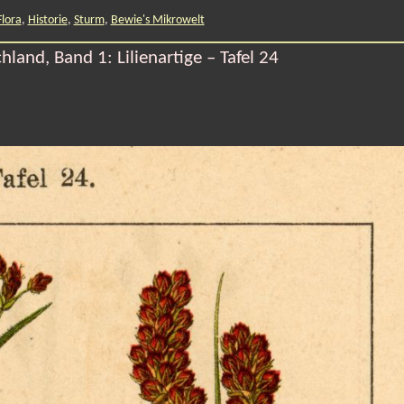
Flora
,
Historie
,
Sturm
,
Bewie's Mikrowelt
land, Band 1: Lilienartige – Tafel 24