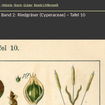
a
,
Historie
,
Sturm
,
Gräser
,
Bewie's Mikrowelt
Band 2: Riedgräser (Cyperaceae) – Tafel 10