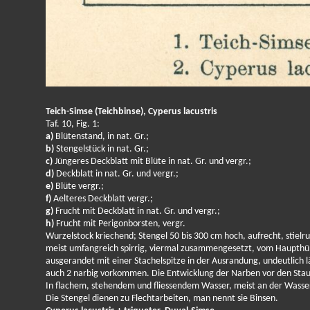
Teich-Simse (Teichbinse), Cyperus lacustris
Taf. 10, Fig. 1:
a)
Blütenstand, in nat. Gr.;
b)
Stengelstück in nat. Gr.;
c)
Jüngeres Deckblatt mit Blüte in nat. Gr. und vergr.;
d)
Deckblatt in nat. Gr. und vergr.;
e)
Blüte vergr.;
f)
Aelteres Deckblatt vergr.;
g)
Frucht mit Deckblatt in nat. Gr. und vergr.;
h)
Frucht mit Perigonborsten, vergr.
Wurzelstock kriechend; Stengel 50 bis 300 cm hoch, aufrecht, stiel
meist umfangreich spirrig, viermal zusammengesetzt, vom Haupthül
ausgerandet mit einer Stachelspitze in der Ausrandung, undeutlich lä
auch 2 narbig vorkommen. Die Entwicklung der Narben vor den Staub
In flachem, stehendem und fliessendem Wasser, meist an der Wasser
Die Stengel dienen zu Flechtarbeiten, man nennt sie Binsen.