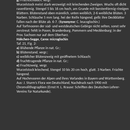
g)
Fruchtschlauch, vergr.
Wurzelstock meist stark verzweigt mit kriechenden Zweigen. Wuchs oft dicht
rasenförmig. Stengel 5 bis 16 cm hoch, am Grunde mit borstenförmig-rinnigen
Blättern. Blütenstand oben männlich, unten weiblich, 2-6 weibliche Blüten. 3
Narben. Schläuche 5 mm lang, hei der Reife hängend, gelb; ihre Deckblätter
fallen nach der Blüte ab. 6-7. (
Synonyme:
C. leucoglochin.)
Auf Torfmooren der süd- und westdeutschen Gebirge nicht selten, sonst sehr
zerstreut; fehlt in Posen, Brandenburg, Pommern und Mecklenburg; in der
Prov. Sachsen nur auf dem Oberharz.
Häkchen-Segge, Carex microglochin
Taf. 21, Fig. 2:
a)
Blühende Pflanze in nat. Gr.;
b)
Blütenstand, vergr.;
c)
weiblicher Blütenzweig mit geöffnetem Schlauch;
d)
fruchttragende Pflanze in nat. Gr.;
e)
Fruchtzweig, vergr.
Wurzelstock kriechend, Stengel 10 bis 20 cm hoch, glatt. 3 Narben. Früchte
hängend.
Auf Hochmooren der Alpen und ihres Vorlandes in Bayern und Württemberg.
Aus: J. Sturm’s Flora von Deutschland, Nachdruck nach 1900 mit
Chromolithographien (Ernst H. L. Krause: Schriften des Deutschen Lehrer-
Vereins für Naturkunde).