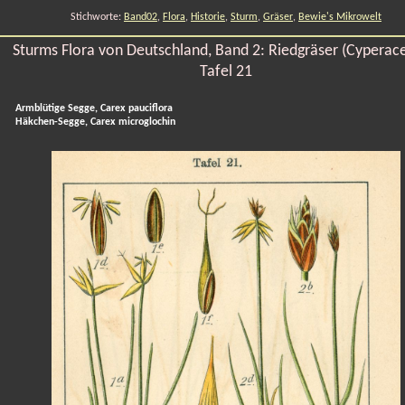
Stichworte:
Band02
,
Flora
,
Historie
,
Sturm
,
Gräser
,
Bewie's Mikrowelt
Sturms Flora von Deutschland, Band 2: Riedgräser (Cyperac
Tafel 21
Armblütige Segge, Carex pauciflora
Häkchen-Segge, Carex microglochin