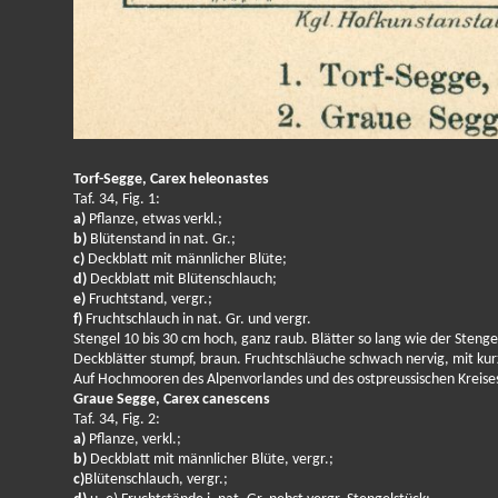
Torf-Segge, Carex heleonastes
Taf. 34, Fig. 1:
a)
Pflanze, etwas verkl.;
b)
Blütenstand in nat. Gr.;
c)
Deckblatt mit männlicher Blüte;
d)
Deckblatt mit Blütenschlauch;
e)
Fruchtstand, vergr.;
f)
Fruchtschlauch in nat. Gr. und vergr.
Stengel 10 bis 30 cm hoch, ganz raub. Blätter so lang wie der Sten
Deckblätter stumpf, braun. Fruchtschläuche schwach nervig, mit k
Auf Hochmooren des Alpenvorlandes und des ostpreussischen Krei
Graue Segge, Carex canescens
Taf. 34, Fig. 2:
a)
Pflanze, verkl.;
b)
Deckblatt mit männlicher Blüte, vergr.;
c)
Blütenschlauch, vergr.;