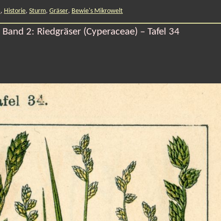
a
,
Historie
,
Sturm
,
Gräser
,
Bewie's Mikrowelt
Band 2: Riedgräser (Cyperaceae) – Tafel 34