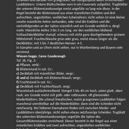
Scheiden und darüber mit graugrünen, die Stengelspitze kaum erreichenden
Laubblättern. Untere Blattscheiden vorn in ein Fasernetz aufgelöst. Tragblätter
der unteren Blütenstandszweige meist ungefähr so lang wie diese. In der
Regel besteht der Blütenstand aus einer männlichen Endähre und drei
aufrechten, ungestielten, weiblichen Scheinähren; nicht selten ist eine kleine
zweite männliche Aehre vorhanden, oder sind die Endähre und die
nächstfolgenden an der Spitze männlich und am Grunde weiblich u. dergl.
mehr. Männliche Aehre 3 bis 5 cm lang, vor den weiblichen blühend.
Schlauchdeckblätter stumpf, schwarz mit nicht ganz durchgehendem grünem
Mittelstreif. Fruchtschläuche grün oder grau, meist etwas länger als die
Deckblätter, mit 5 bis 7 deutlichen Nerven. 4-5.
In Sümpfen und an Ufern nicht selten, nur in Württemberg und Bayern sehr
zerstreut.
Wiesen-Segge, Carex Goodenough
Taf. 36, Fig. 2:
a)
Pflanze, verkl.;
b)
Blütenstand in nat. Gr.;
c)
Deckblatt mit männlicher Blüte, vergr.;
d) und e)
Deckblatt mit Blütenschlauch, vergr.;
f)
Fruchtstand in nat. Gr.;
g)
Deckblatt mit Fruchtschlauch, vergr.
Wurzelstock ausläufertreibend. Stengel 5 bis 40 cm hoch, unten glatt, oben
rauh, am Grunde meist mit gelb- oder rotbraunen, oft glänzenden
Niederblättern. Die schmal linealischen, meist graugrünen Laubblätter folgen
manchmal unmittelbar auf die Niederblätter, dann sind die Scheiden nicht
netzfaserig. Bei höheren Exemplaren finden sich zwischen Nieder- und
Laubblättern überjährige, nicht selten etwas netzfaserige Scheiden. Tragblatt
des untersten Blütenstandszweiges ungefähr die Spitze des
Gesamtblütenstandes erreichend. Dieser besteht in der Regel aus einer
männlichen Endähre und zwei aufrechten, ungestielten weiblichen