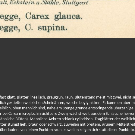
ast glatt. Blätter linealisch, graugrün, rauh. Blütenstand meist mit zwei, nicht s
utlich gestielten weiblichen Scheinähren, welche bogig nicken. Es kommen aber 
eiblich, oben männlich sind, nahe am Stengelgrunde entspringende überzählige
 bei Carex microglochin sichtbare Zweig wächst weit aus dem Schlauche hervor
nliche Blüten). Männliche Aehren schlank cylindrisch. Tragblätter der weiblic
tter stumpf lieh, braun oder schwarz, zuweilen mit breitem, grünem Mittelstreif
überlaufen, von feinen Punkten rauh, zuweilen zeigen sich statt dieser Punkte k