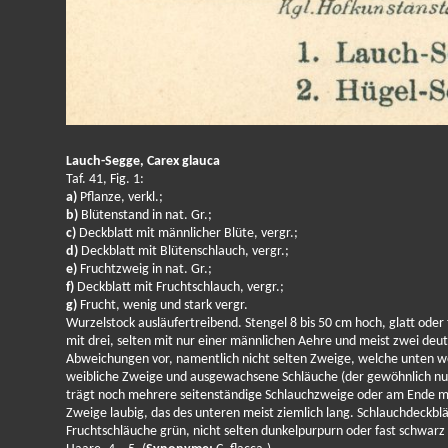
Lauch-Segge, Carex glauca
Taf. 41, Fig. 1:
a)
Pflanze, verkl.;
b)
Blütenstand in nat. Gr.;
c)
Deckblatt mit männlicher Blüte, vergr.;
d)
Deckblatt mit Blütenschlauch, vergr.;
e)
Fruchtzweig in nat. Gr.;
f)
Deckblatt mit Fruchtschlauch, vergr.;
g)
Frucht, wenig und stark vergr.
Wurzelstock ausläufertreibend. Stengel 8 bis 50 cm hoch, glatt oder f
mit drei, selten mit nur einer männlichen Aehre und meist zwei de
Abweichungen vor, namentlich nicht selten Zweige, welche unten w
weibliche Zweige und ausgewachsene Schläuche (der gewöhnlich nur
trägt noch mehrere seitenständige Schlauchzweige oder am Ende män
Zweige laubig, das des unteren meist ziemlich lang. Schlauchdeckblä
Fruchtschläuche grün, nicht selten dunkelpurpurn oder fast schwarz 