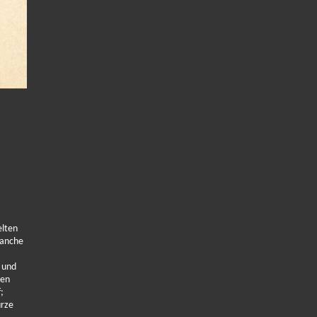
elten
manche
 und
hen
;
urze