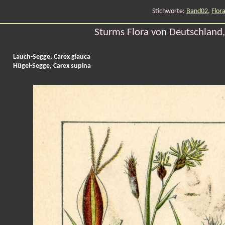
Stichworte:
Band02
,
Flor
Sturms Flora von Deutschland, 
Lauch-Segge, Carex glauca
Hügel-Segge, Carex supina