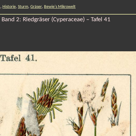
a
,
Historie
,
Sturm
,
Gräser
,
Bewie's Mikrowelt
Band 2: Riedgräser (Cyperaceae) – Tafel 41