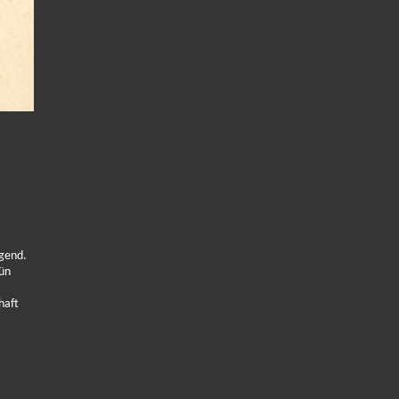
agend.
rün
haft