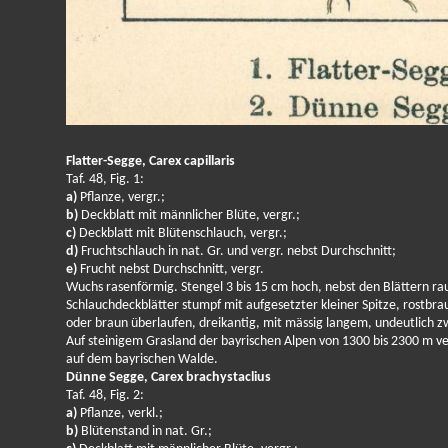
Flatter-Segge, Carex capillaris
Taf. 48, Fig. 1:
a)
Pflanze, vergr.;
b)
Deckblatt mit männlicher Blüte, vergr.;
c)
Deckblatt mit Blütenschlauch, vergr.;
d)
Fruchtschlauch in nat. Gr. und vergr. nebst Durchschnitt;
e)
Frucht nebst Durchschnitt, vergr.
Wuchs rasenförmig. Stengel 3 bis 15 cm hoch, nebst den Blättern ra
Schlauchdeckblätter stumpf mit aufgesetzter kleiner Spitze, rostbr
oder braun überlaufen, dreikantig, mit mässig langem, undeutlich 
Auf steinigem Grasland der bayrischen Alpen von 1300 bis 2300 m ve
auf dem bayrischen Walde.
Dünne Segge, Carex brachystaclius
Taf. 48, Fig. 2:
a)
Pflanze, verkl.;
b)
Blütenstand in nat. Gr.;