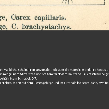
uh. Weibliche Scheinähren langgestielt, oft über die männliche Endähre hinausr
aun mit grünem Mittelstreif und breitem farblosem Hautrand. Fruchtschläuche g
zweizähnigem Schnabel. 6-7.
rbreitet, selten auf dem Riesengebirge und im Jurathale in Ostpreussen, zweifel