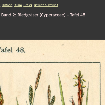
a
,
Historie
,
Sturm
,
Gräser
,
Bewie's Mikrowelt
Band 2: Riedgräser (Cyperaceae) – Tafel 48