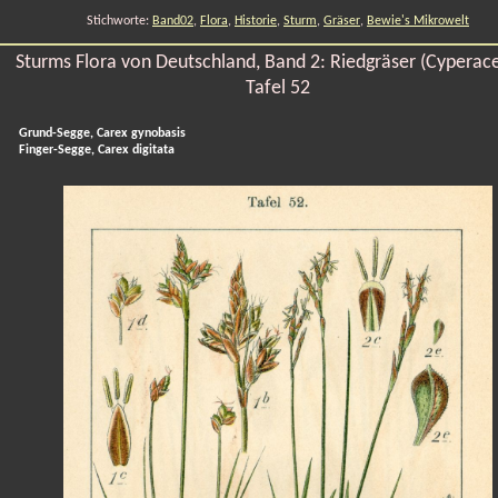
Stichworte:
Band02
,
Flora
,
Historie
,
Sturm
,
Gräser
,
Bewie's Mikrowelt
Sturms Flora von Deutschland, Band 2: Riedgräser (Cyperac
Tafel 52
Grund-Segge, Carex gynobasis
Finger-Segge, Carex digitata