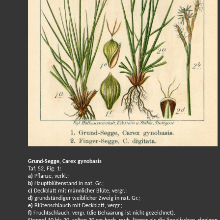
Grund-Segge, Carex gynobasis
Taf. 52, Fig. 1:
a)
Pflanze, verkl.;
b)
Hauptblütenstand in nat. Gr.;
c)
Deckblatt mit männlicher Blüte, vergr.;
d)
grundständiger weiblicher Zweig in nat. Gr.;
e)
Blütenschlauch mit Deckblatt, vergr.;
f)
Fruchtschlauch, vergr. (die Behaarung ist nicht gezeichnet).