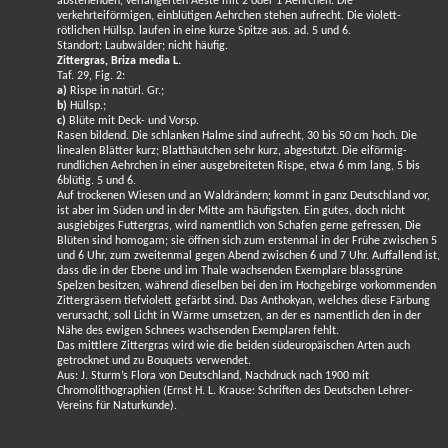
abstehenden, verlängerten Aeste mit 2 oder 1 Aehrchen. Die
verkehrteiförmigen, einblütigen Aehrchen stehen aufrecht. Die violett-
rötlichen Hüllsp. laufen in eine kurze Spitze aus. ad. 5 und 6.
Standort: Laubwälder; nicht häufig.
Zittergras, Briza media L.
Taf. 29, Fig. 2:
a)
Rispe in natürl. Gr.;
b)
Hüllsp.;
c)
Blüte mit Deck- und Vorsp.
Rasen bildend. Die schlanken Halme sind aufrecht, 30 bis 50 cm hoch. Die
linealen Blätter kurz; Blatthäutchen sehr kurz, abgestutzt. Die eiförmig-
rundlichen Aehrchen in einer ausgebreiteten Rispe, etwa 6 mm lang, 5 bis
6blütig. 5 und 6.
Auf trockenen Wiesen und an Waldrändern; kommt in ganz Deutschland vor,
ist aber im Süden und in der Mitte am häufigsten. Ein gutes, doch nicht
ausgiebiges Futtergras, wird namentlich von Schafen gerne gefressen, Die
Blüten sind homogam; sie öffnen sich zum erstenmal in der Frühe zwischen 5
und 6 Uhr, zum zweitenmal gegen Abend zwischen 6 und 7 Uhr. Auffallend ist,
dass die in der Ebene und im Thale wachsenden Exemplare blassgrüne
Spelzen besitzen, während dieselben bei den im Hochgebirge vorkommenden
Zittergräsern tiefviolett gefärbt sind. Das Anthokyan, welches diese Färbung
verursacht, soll Licht in Wärme umsetzen, an der es namentlich den in der
Nähe des ewigen Schnees wachsenden Exemplaren fehlt.
Das mittlere Zittergras wird wie die beiden südeuropäischen Arten auch
getrocknet und zu Bouquets verwendet.
Aus: J. Sturm’s Flora von Deutschland, Nachdruck nach 1900 mit
Chromolithographien (Ernst H. L. Krause: Schriften des Deutschen Lehrer-
Vereins für Naturkunde).