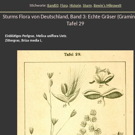
Stichworte:
Band03
,
Flora
,
Historie
,
Sturm
,
Bewie's Mikrowelt
Sturms Flora von Deutschland, Band 3: Echte Gräser (Gramin
Tafel 29
Einblütiges Perlgras, Melica uniflora Uetz.
Zittergras, Briza media L.