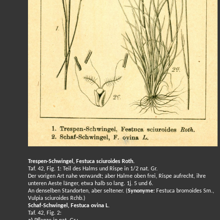
Trespen-Schwingel, Festuca sciuroides Roth.
Taf. 42, Fig. 1: Teil des Halms und Rispe in 1/2 nat. Gr.
Der vorigen Art nahe verwandt; aber Halme oben frei, Rispe aufrecht, ihre
unteren Aeste länger, etwa halb so lang. 1j. 5 und 6.
An denselben Standorten, aber seltener. (
Synonyme:
Festuca bromoides Sm.,
Vulpia sciuroides Rchb.)
Schaf-Schwingel, Festuca ovina L.
Taf. 42, Fig. 2: