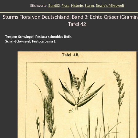
Stichworte:
Band03
,
Flora
,
Historie
,
Sturm
,
Bewie's Mikrowelt
Sturms Flora von Deutschland, Band 3: Echte Gräser (Gramin
Tafel 42
Trespen-Schwingel, Festuca sciuroides Roth.
Schaf-Schwingel, Festuca ovina L.