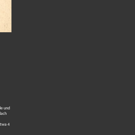
de und
lach
etwa 4