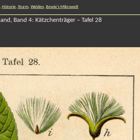
,
Historie
,
Sturm
,
Weiden
,
Bewie's Mikrowelt
and, Band 4: Kätzchenträger – Tafel 28