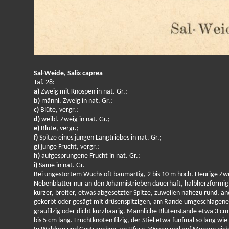
Sal-Weide, Salix caprea
Taf. 28:
a)
Zweig mit Knospen in nat. Gr.;
b)
männl. Zweig in nat. Gr.;
c)
Blüte, vergr.;
d)
weibl. Zweig in nat. Gr.;
e)
Blüte, vergr.;
f)
Spitze eines jungen Langtriebes in nat. Gr.;
g)
junge Frucht, vergr.;
h)
aufgesprungene Frucht in nat. Gr.;
i)
Same in nat. Gr.
Bei ungestörtem Wuchs oft baumartig, 2 bis 10 m hoch. Heurige Zwe
Nebenblätter nur an den Johannistrieben dauerhaft, halbherzförmig 
kurzer, breiter, etwas abgesetzter Spitze, zuweilen nahezu rund, 
gekerbt oder gesägt mit drüsenspitzigen, am Rande umgeschlagenen 
graufilzig oder dicht kurzhaarig. Männliche Blütenstände etwa 3 c
bis 5 cm lang. Fruchtknoten filzig, der Stiel etwa fünfmal so lang wie