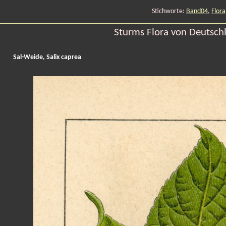
Stichworte:
Band04
,
Flora
Sturms Flora von Deutschl
Sal-Weide, Salix caprea