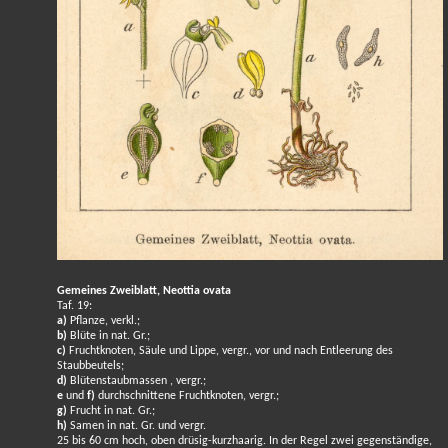
Gemeines Zweiblatt, Neottia ovata
Taf. 19:
a)
Pflanze, verkl.;
b)
Blüte in nat. Gr.;
c)
Fruchtknoten, Säule und Lippe, vergr., vor und nach Entleerung des
Staubbeutels;
d)
Blütenstaubmassen , vergr.;
e
und
f)
durchschnittene Fruchtknoten, vergr.;
g)
Frucht in nat. Gr.;
h)
Samen in nat. Gr. und vergr.
25 bis 60 cm hoch, oben drüsig-kurzhaarig. In der Regel zwei gegenständige,