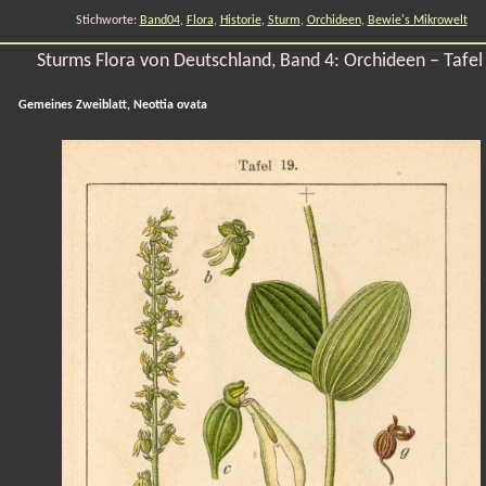
Stichworte:
Band04
,
Flora
,
Historie
,
Sturm
,
Orchideen
,
Bewie's Mikrowelt
Sturms Flora von Deutschland, Band 4: Orchideen – Tafel
Gemeines Zweiblatt, Neottia ovata