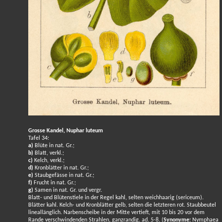
Grosse Kandel, Nuphar luteum
Tafel 34:
a)
Blüte in nat. Gr.;
b)
Blatt, verkl.;
c)
Kelch, verkl.;
d)
Kronblätter in nat. Gr.;
e)
Staubgefässe in nat. Gr.;
f)
Frucht in nat. Gr.;
g)
Samen in nat. Gr. und vergr.
Blatt- und Blütenstiele in der Regel kahl, selten weichhaarig (sericeum).
Blätter kahl. Kelch- und Kronblätter gelb, selten die letzteren rot. Staubbeutel
lineallänglich. Narbenscheibe in der Mitte vertieft, mit 10 bis 20 vor dem
Rande verschwindenden Strahlen, ganzrandig. ad. 5-8. (
Synonyme:
Nymphaea