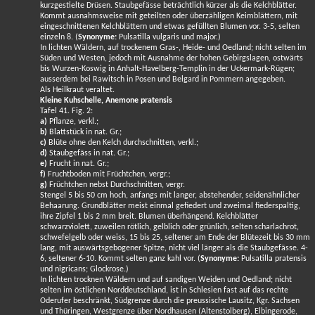
kurzgestielte Drüsen. Staubgefässe beträchtlich kürzer als die Kelchblätter.
Kommt ausnahmsweise mit geteilten oder überzähligen Keimblättern, mit
eingeschnittenen Kelchblättern und etwas gefüllten Blumen vor. 3-5, selten
einzeln 8. (
Synonyme:
Pulsatilla vulgaris und major.)
In lichten Wäldern, auf trockenem Gras-, Heide- und Oedland; nicht selten im
Süden und Westen, jedoch mit Ausnahme der hohen Gebirgslagen, ostwärts
bis Wurzen-Koswig in Anhalt-Havelberg-Templin in der Uckermark-Rügen;
ausserdem bei Rawitsch in Posen und Belgard in Pommern angegeben.
Als Heilkraut veraltet.
Kleine Kuhschelle, Anemone pratensis
Tafel 41. Fig. 2:
a)
Pflanze, verkl.;
b)
Blattstück in nat. Gr.;
c)
Blüte ohne den Kelch durchschnitten, verkl.;
d)
Staubgefäss in nat. Gr.;
e)
Frucht in nat. Gr.;
f)
Fruchtboden mit Früchtchen, vergr.;
g)
Früchtchen nebst Durchschnitten, vergr.
Stengel 5 bis 50 cm hoch, anfangs mit langer, abstehender, seidenähnlicher
Behaarung. Grundblätter meist einmal gefiedert und zweimal fiederspaltig,
ihre Zipfel 1 bis 2 mm breit. Blumen überhängend. Kelchblätter
schwarzviolett, zuweilen rötlich, gelblich oder grünlich, selten scharlachrot,
schwefelgelb oder weiss, 15 bis 25, seltener am Ende der Blütezeit bis 30 mm
lang, mit auswärtsgebogener Spitze, nicht viel länger als die Staubgefässe. 4-
6, seltener 6-10. Kommt selten ganz kahl vor. (
Synonyme:
Pulsatilla pratensis
und nigricans; Glockrose.)
In lichten trocknen Wäldern und auf sandigen Weiden und Oedland; nicht
selten im östlichen Norddeutschland, ist in Schlesien fast auf das rechte
Oderufer beschränkt, Südgrenze durch die preussische Lausitz, Kgr. Sachsen
und Thüringen, Westgrenze über Nordhausen (Altenstolberg), Elbingerode,