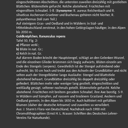
eingeschnittenen Abschnitten, die untersten zuweilen dreizählig mit gestielten
Blättchen. Blütenstiele gefurcht. Kelche abstehend. Früchtchen mit
eingerolltem Schnabel. 5-8. (
Synonyme:
R. aureus Reichenbach und R.
silvaticus Ascherson-Graebner und Buchenau gehören nicht hierher, R.
polyanthemus Doli zum Teil.)
Auf steinigem Gras- und Oedland und in Wäldern; in Süd- und
Mitteldeutschland zerstreut, in den hohen Gebirgslagen häufiger, in den Alpen
bis 2050 m.
Goldknöpfchen, Ranunculus repens
Tafel 50, Fig. 2:
a)
Pflanze verkl.;
b)
Blüte in nat. Gr.;
c)
Kelch in nat. Gr.
Auf dürrem Boden kriecht der Hauptstengel, schlägt an den Gelenken Wurzel,
und die einzelnen Glieder krümmen sich bogig aufwärts, Blüten einzeln am
Ende des Stengels (serpens). Gewöhnlich ist der Stengel aufstrebend oder
aufrecht, bis 50 cm hoch und treibt aus den Achseln der Grundblätter und nicht
selten auch der Stengelblätter lange Ausläufer. Stengel und Blattstiele
abstehend behaart. Grundblätter dreizählig bis doppelt dreizählig oder
gefiedert. Blättchen mehr oder weniger lang gestielt, eingeschnitten und
weitläufig gesägt, seltener nochmals geteilt. Blütenstiele gefurcht. Kelche
abstehend. Früchtchen mit breitem geradem Schnabel, ihre Axe borstig. 5-9.
In Wäldern und Sümpfen, auf nassem und trocknem Grasland, Aeckern und
Oedland gemein, in den Alpen bis 1650 m. Auch kultiviert mit gefüllten
Blumen (daher der deutsche Artname) und zuweilen so verwildert.
Aus: J. Sturm’s Flora von Deutschland, Nachdruck nach 1900 mit
Chromolithographien (Ernst H. L. Krause: Schriften des Deutschen Lehrer-
Vereins für Naturkunde).