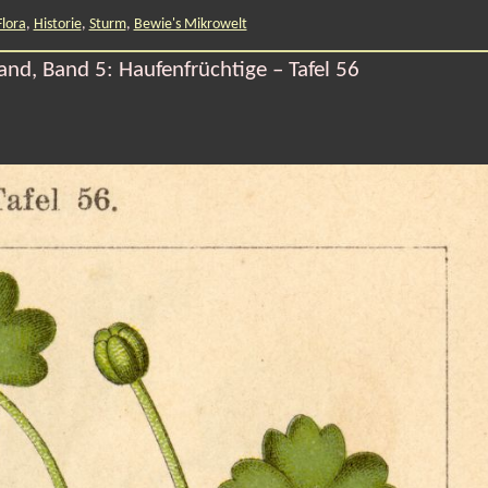
Flora
,
Historie
,
Sturm
,
Bewie's Mikrowelt
nd, Band 5: Haufenfrüchtige – Tafel 56