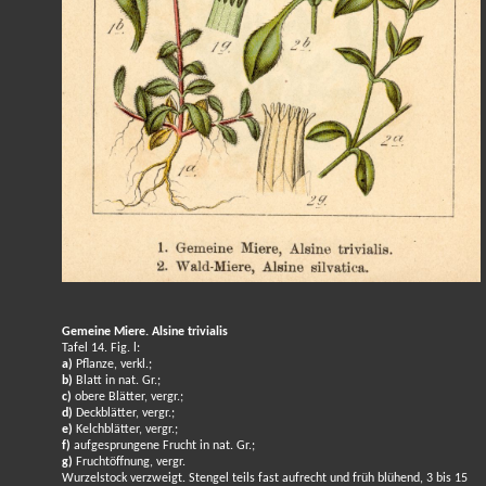
Gemeine Miere. Alsine trivialis
Tafel 14. Fig. l:
a)
Pflanze, verkl.;
b)
Blatt in nat. Gr.;
c)
obere Blätter, vergr.;
d)
Deckblätter, vergr.;
e)
Kelchblätter, vergr.;
f)
aufgesprungene Frucht in nat. Gr.;
g)
Fruchtöffnung, vergr.
Wurzelstock verzweigt. Stengel teils fast aufrecht und früh blühend, 3 bis 15