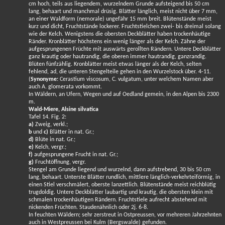
cm hoch, teils aus liegendem, wurzelndem Grunde aufsteigend bis 50 cm
lang, behaart und manchmal drüsig. Blätter länglich, meist nicht über 7 mm,
an einer Waldform (nemorale) ungefähr 15 mm breit. Blütenstände meist
kurz und dicht, Fruchtstände lockerer. Fruchtstielchen zwei- bis dreimal solang
wie der Kelch. Wenigstens die obersten Deckblätter haben trockenhäutige
Ränder. Kronblätter höchstens ein wenig länger als der Kelch. Zähne der
aufgesprungenen Früchte mit auswärts gerollten Rändern. Untere Deckblätter
ganz krautig oder hautrandig, die oberen immer hautrandig, ganzrandig.
Blüten fünfzählig. Kronblätter meist etwas länger als der Kelch, selten
fehlend, ad, die unteren Stengelteile gehen in den Wurzelstock über. 4-11.
(
Synonyme:
Cerastium viscosum, C. vulgatum, unter welchem Namen aber
auch A. glomerata vorkommt.
In Wäldern, an Ufern, Wegen und auf Oedland gemein, in den Alpen bis 2300
m.
Wald-Miere, Alsine silvatica
Tafel 14. Fig. 2:
a)
Zweig, verkl.;
b
und
c)
Blätter in nat. Gr.;
d)
Blüte in nat. Gr.;
e)
Kelch, vergr.;
f)
aufgesprungene Frucht in nat. Gr.;
g)
Fruchtöffnung, vergr.
Stengel am Grunde liegend und wurzelnd, dann aufstrebend, 30 bis 50 cm
lang, behaart. Unterste Blätter rundlich, mittlere länglich-verkehrteiförmig, in
einen Stiel verschmälert, oberste lanzettlich. Blütenstände meist reichblütig
trugdoldig. Untere Deckblätter laubartig und krautig, die obersten klein mit
schmalen trockenhäutigen Rändern. Fruchtstiele aufrecht abstehend mit
nickenden Früchten. Staudenähnlich oder 2j. 6-8.
In feuchten Wäldern; sehr zerstreut in Ostpreussen, vor mehreren Jahrzehnten
auch in Westpreussen bei Kulm (Bergswalde) gefunden.