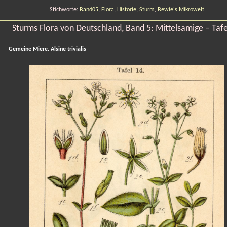
Stichworte:
Band05
,
Flora
,
Historie
,
Sturm
,
Bewie's Mikrowelt
Sturms Flora von Deutschland, Band 5: Mittelsamige – Tafe
Gemeine Miere. Alsine trivialis