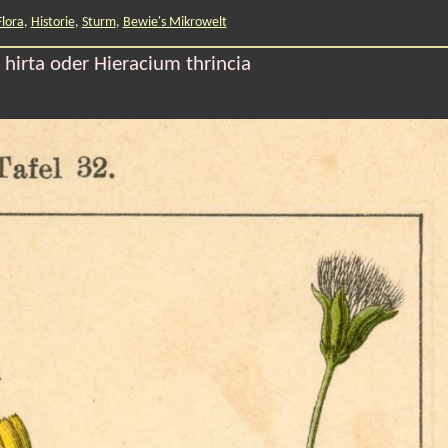
Flora
,
Historie
,
Sturm
,
Bewie's Mikrowelt
a hirta oder Hieracium thrincia