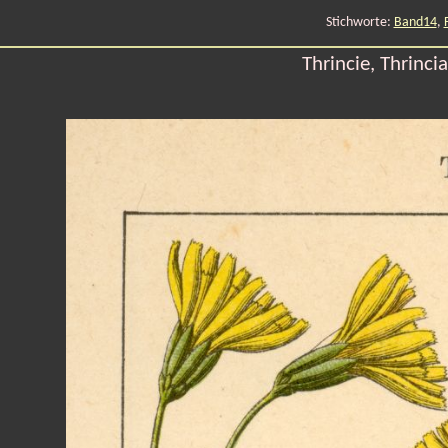
Stichworte:
Band14
,
Thrincie, Thrinci