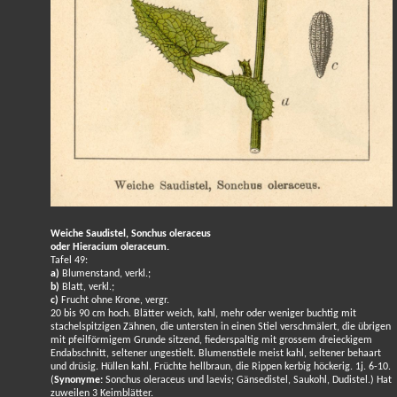
Weiche Saudistel, Sonchus oleraceus
oder Hieracium oleraceum.
Tafel 49:
a)
Blumenstand, verkl.;
b)
Blatt, verkl.;
c)
Frucht ohne Krone, vergr.
20 bis 90 cm hoch. Blätter weich, kahl, mehr oder weniger buchtig mit
stachelspitzigen Zähnen, die untersten in einen Stiel verschmälert, die übrigen
mit pfeilförmigem Grunde sitzend, fiederspaltig mit grossem dreieckigem
Endabschnitt, seltener ungestielt. Blumenstiele meist kahl, seltener behaart
und drüsig. Hüllen kahl. Früchte hellbraun, die Rippen kerbig höckerig. 1j. 6-10.
(
Synonyme:
Sonchus oleraceus und laevis; Gänsedistel, Saukohl, Dudistel.) Hat
zuweilen 3 Keimblätter.