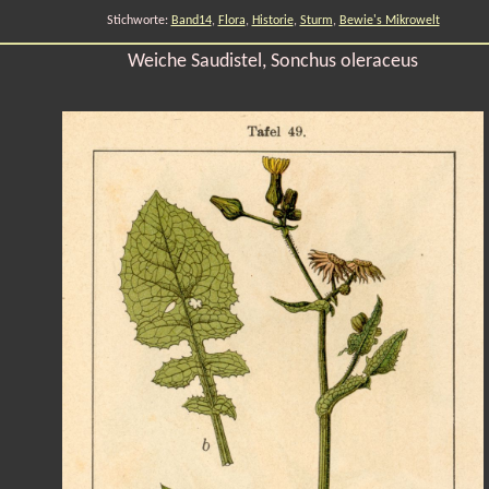
Stichworte:
Band14
,
Flora
,
Historie
,
Sturm
,
Bewie's Mikrowelt
Weiche Saudistel, Sonchus oleraceus