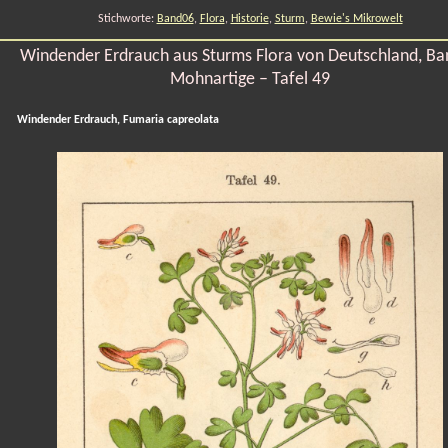
Stichworte:
Band06
,
Flora
,
Historie
,
Sturm
,
Bewie's Mikrowelt
Windender Erdrauch aus Sturms Flora von Deutschland, Ba
Mohnartige – Tafel 49
Windender Erdrauch, Fumaria capreolata