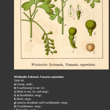
Windender Erdrauch, Fumaria capreolata
Tafel 49:
a)
Zweig, verkl.;
b)
Fruchtzweig in nat. Gr.;
c)
Blüte in nat. Gr. und vergr.;
d, e)
Kronblätter, vergr.;
f)
Kelch, vergr.;
g)
unteres Kronblatt und Fruchtknoten, vergr.;
h)
Fruchtknoten, vergr.;