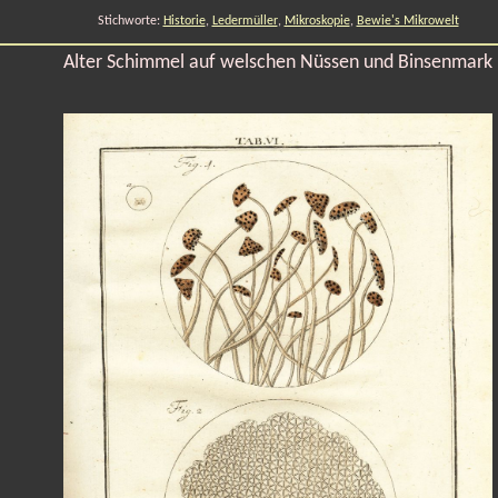
Stichworte:
Historie
,
Ledermüller
,
Mikroskopie
,
Bewie's Mikrowelt
Alter Schimmel auf welschen Nüssen und Binsenmark