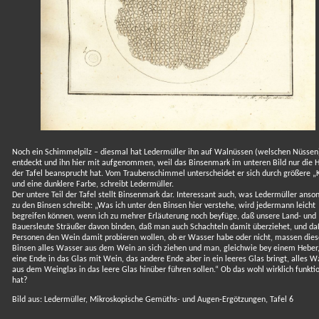
Noch ein Schimmelpilz – diesmal hat Ledermüller ihn auf Walnüssen (welschen Nüssen
entdeckt und ihn hier mit aufgenommen, weil das Binsenmark im unteren Bild nur die H
der Tafel beansprucht hat. Vom Traubenschimmel unterscheidet er sich durch größere „
und eine dunklere Farbe, schreibt Ledermüller.
Der untere Teil der Tafel stellt Binsenmark dar. Interessant auch, was Ledermüller anso
zu den Binsen schreibt: „Was ich unter den Binsen hier verstehe, wird jedermann leicht
begreifen können, wenn ich zu mehrer Erläuterung noch beyfüge, daß unsere Land- und
Bauersleute Sträußer davon binden, daß man auch Schachteln damit überziehet, und daß
Personen den Wein damit probieren wollen, ob er Wasser habe oder nicht, massen dies
Binsen alles Wasser aus dem Wein an sich ziehen und man, gleichwie bey einem Heber
eine Ende in das Glas mit Wein, das andere Ende aber in ein leeres Glas bringt, alles W
aus dem Weinglas in das leere Glas hinüber führen sollen.“ Ob das wohl wirklich funktio
hat?
Bild aus: Ledermüller, Mikroskopische Gemüths- und Augen-Ergötzungen, Tafel 6